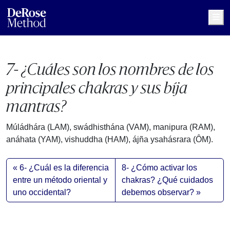
Me
7- ¿Cuáles son los nombres de los
principales chakras y sus bíja
mantras?
Múládhára (LAM), swádhisthána (VAM), manipura (RAM),
anáhata (YAM), vishuddha (HAM), ájña ysahásrara (ÔM).
6- ¿Cuál es la diferencia
8- ¿Cómo activar los
entre un método oriental y
chakras? ¿Qué cuidados
uno occidental?
debemos observar?