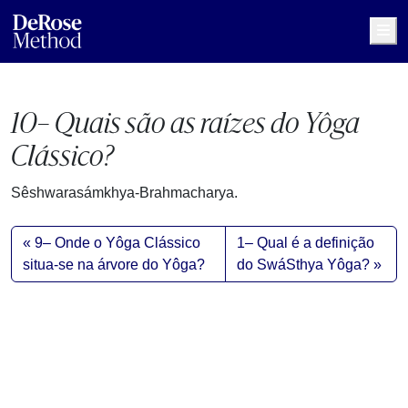
Me
10– Quais são as raízes do Yôga
Clássico?
Sêshwarasámkhya-Brahmacharya.
9– Onde o Yôga Clássico
1– Qual é a definição
situa-se na árvore do Yôga?
do SwáSthya Yôga?