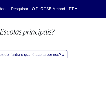
deos
Pesquisar
O DeROSE Method
PT
Escolas principais?
es de Tantra e qual é aceita por nós?