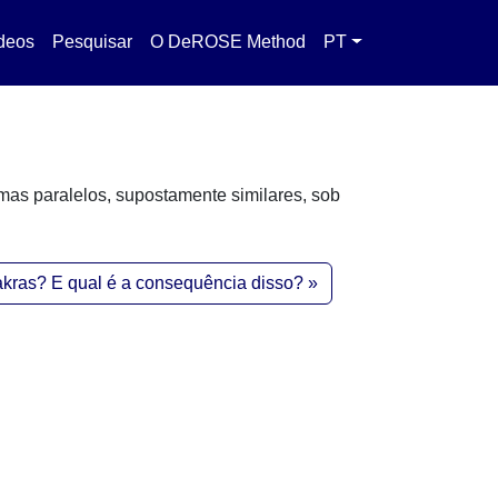
deos
Pesquisar
O DeROSE Method
PT
mas paralelos, supostamente similares, sob
akras? E qual é a consequência disso?