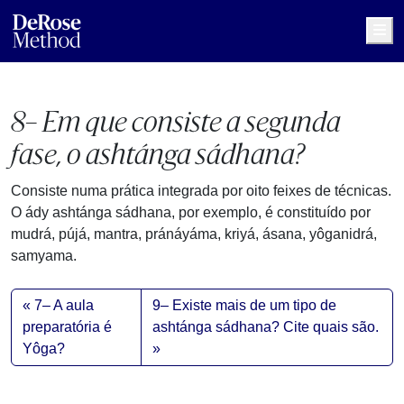
Me
8– Em que consiste a segunda
fase, o ashtánga sádhana?
Consiste numa prática integrada por oito feixes de técnicas.
O ády ashtánga sádhana, por exemplo, é constituído por
mudrá, pújá, mantra, pránáyáma, kriyá, ásana, yôganidrá,
samyama.
7– A aula
9– Existe mais de um tipo de
preparatória é
ashtánga sádhana? Cite quais são.
Yôga?