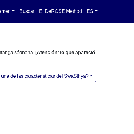
amen
Buscar
El DeROSE Method
ES
shtánga sádhana.
[Atención: lo que apareció
una de las características del SwáSthya?