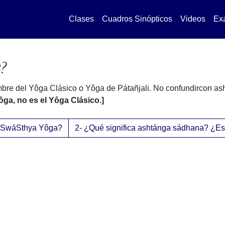
Clases
Cuadros Sinópticos
Videos
Ex
a?
mbre del Yôga Clásico o Yôga de Pátañjali. No confundircon a
ga, no es el Yôga Clásico.]
el SwáSthya Yôga?
2- ¿Qué significa ashtánga sádhana? ¿Es 