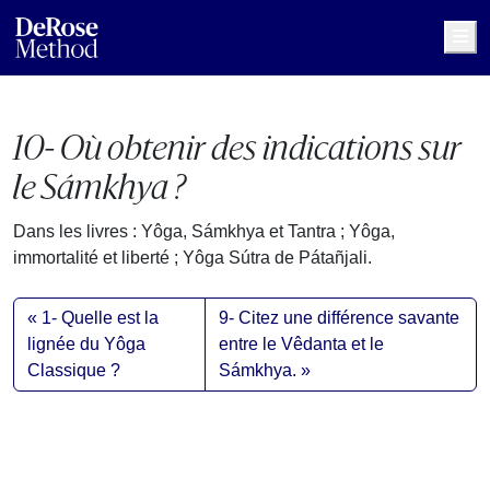
Me
10- Où obtenir des indications sur
le Sámkhya ?
Dans les livres : Yôga, Sámkhya et Tantra ; Yôga,
immortalité et liberté ; Yôga Sútra de Pátañjali.
1- Quelle est la
9- Citez une différence savante
lignée du Yôga
entre le Vêdanta et le
Classique ?
Sámkhya.