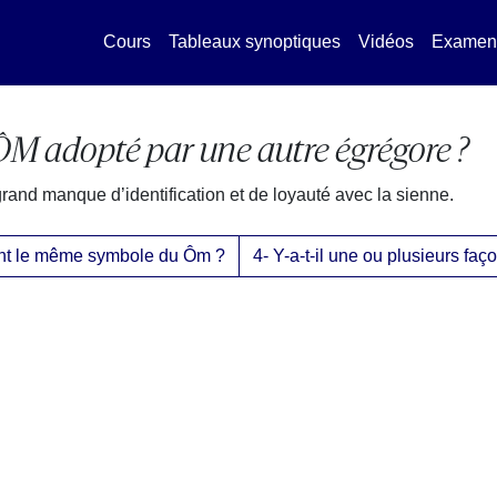
Cours
Tableaux synoptiques
Vidéos
Examen
a ÔM adopté par une autre égrégore ?
and manque d’identification et de loyauté avec la sienne.
sent le même symbole du Ôm ?
4- Y-a-t-il une ou plusieurs faç