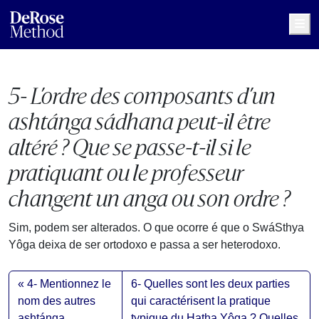
Me
5- L’ordre des composants d’un
ashtánga sádhana peut-il être
altéré ? Que se passe-t-il si le
pratiquant ou le professeur
changent un anga ou son ordre ?
Sim, podem ser alterados. O que ocorre é que o SwáSthya
Yôga deixa de ser ortodoxo e passa a ser heterodoxo.
4- Mentionnez le
6- Quelles sont les deux parties
nom des autres
qui caractérisent la pratique
ashtánga
typique du Hatha Yôga ? Quelles