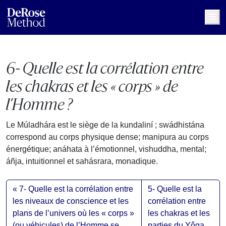
Me
6- Quelle est la corrélation entre
les chakras et les « corps » de
l’Homme ?
Le Múladhára est le siège de la kundaliní ; swádhistána
correspond au corps physique dense; manipura au corps
énergétique; anáhata à l’émotionnel, vishuddha, mental;
áñja, intuitionnel et sahásrara, monadique.
7- Quelle est la corrélation entre
5- Quelle est la
les niveaux de conscience et les
corrélation entre
plans de l’univers où les « corps »
les chakras et les
(ou véhicules) de l’Homme se
parties du Yôga