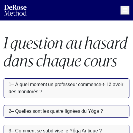
Me
1 question au hasard
dans chaque cours
1– À quel moment un professeur commence-t-il à avoir
des monitorés ?
2– Quelles sont les quatre lignées du Yôga ?
3– Comment se subdivise le Yôga Antique ?